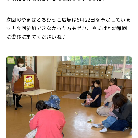
次回のやまばとちびっこ広場は5月22日を予定していま
す！今回参加できなかった方もぜひ、やまばと幼稚園
に遊びに来てくださいね♪
トップ
教育と特色
幼稚園について
お知らせ
トピックス
よくある質問
園児募集
採用情報